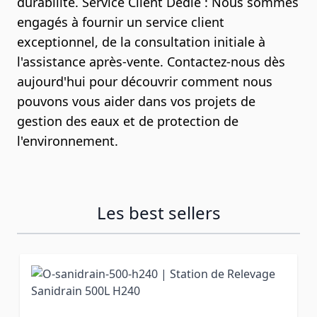
durabilité. Service Client Dédié : Nous sommes
engagés à fournir un service client
exceptionnel, de la consultation initiale à
l'assistance après-vente. Contactez-nous dès
aujourd'hui pour découvrir comment nous
pouvons vous aider dans vos projets de
gestion des eaux et de protection de
l'environnement.
Les best sellers
Navigating through the elements of the carousel is possib
Press to skip carousel
Press to go to carousel navigation