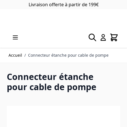
Allez au contenu
Livraison offerte à partir de 199€
Accueil
/
Connecteur étanche pour cable de pompe
Connecteur étanche
pour cable de pompe
Main image
Click to view image in fullscreen